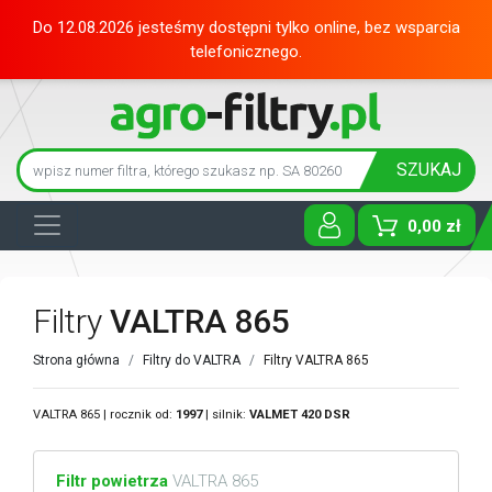
Do 12.08.2026 jesteśmy dostępni tylko online, bez wsparcia
telefonicznego.
SZUKAJ
0,00 zł
Toggle D
Filtry
VALTRA 865
Strona główna
Filtry do VALTRA
Filtry VALTRA 865
VALTRA 865 | rocznik od:
1997
| silnik:
VALMET
420 DSR
Filtr powietrza
VALTRA 865