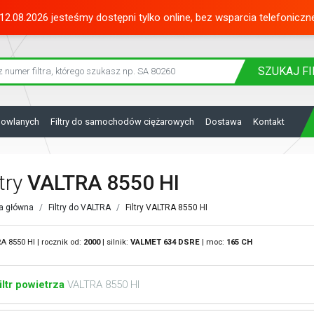
12.08.2026 jesteśmy dostępni tylko online, bez wsparcia telefoniczn
SZUKAJ
FI
dowlanych
Filtry do samochodów ciężarowych
Dostawa
Kontakt
ltry
VALTRA 8550 HI
a główna
Filtry do VALTRA
Filtry VALTRA 8550 HI
A 8550 HI | rocznik od:
2000
| silnik:
VALMET
634 DSRE
| moc:
165 CH
iltr powietrza
VALTRA 8550 HI