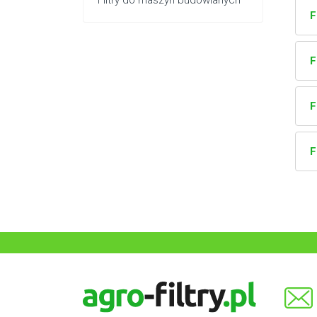
Filtry do maszyn budowlanych
F
F
F
F