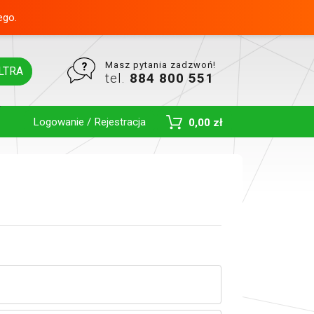
ego.
Masz pytania zadzwoń!
LTRA
tel.
884 800 551
Logowanie / Rejestracja
0,00 zł
Toggle Dropdown