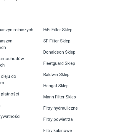
maszyn rolniczych
HiFi Filter Sklep
 maszyn
SF Filter Sklep
ych
Donaldson Sklep
 samochodów
Fleetguard Sklep
ych
Baldwin Sklep
 oleju do
ra
Hengst Sklep
 płatności
Mann Filter Sklep
n
Filtry hydrauliczne
prywatności
Filtry powietrza
Filtry kabinowe