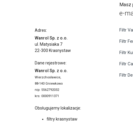
Masz p
e-ma
Filtr Va
Adres:
Wanrol Sp. z o.o.
Filtr F
ul. Matysiaka 7
22-300 Krasnystaw
Filtr K
Dane rejestrowe:
Filtr C
Wanrol Sp. z o.o.
Filtr D
Wierzchosławice,
88-140 Gniewkowo
nip: 5562792032
krs: 0000911371
Obsługujemy lokalizacje:
filtry krasnystaw