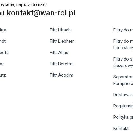
ytania, napisz do nas!
kontakt@wan-rol.pl
il:
ltra
Filtr Hitachi
Filtry do 
endt
Filtr Liebherr
Filtry do
budowlan
ubota
Filtr Atlas
Filtry do
ase
Filtr Beretta
ciężarow
eutz
Filtr Acodim
Separator
kompreso
Dostawa i
Regulami
Polityka 
Kontakt