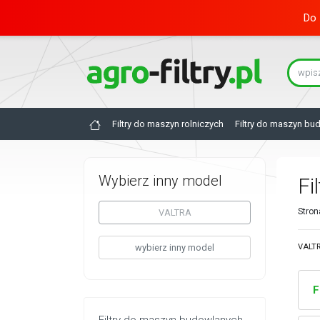
Do 
Filtry do maszyn rolniczych
Filtry do maszyn bu
Wybierz inny model
Fi
Stron
VALTRA
wybierz inny model
VALTR
F