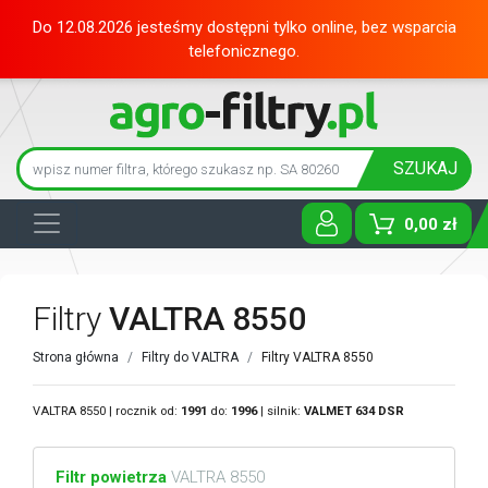
Do 12.08.2026 jesteśmy dostępni tylko online, bez wsparcia
telefonicznego.
SZUKAJ
0,00 zł
Toggle D
Filtry
VALTRA 8550
Strona główna
Filtry do VALTRA
Filtry VALTRA 8550
VALTRA 8550 | rocznik od:
1991
do:
1996
| silnik:
VALMET
634 DSR
Filtr powietrza
VALTRA 8550