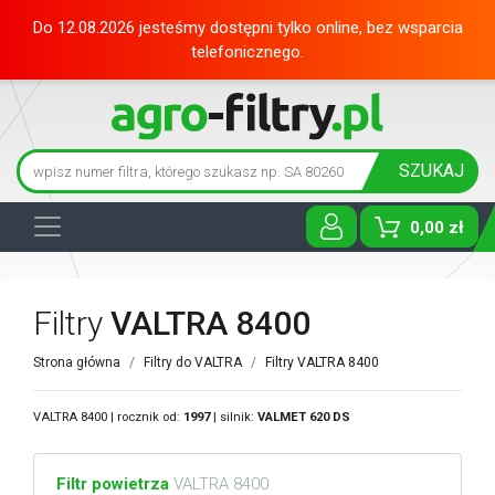
Do 12.08.2026 jesteśmy dostępni tylko online, bez wsparcia
telefonicznego.
SZUKAJ
0,00 zł
Toggle D
Filtry
VALTRA 8400
Strona główna
Filtry do VALTRA
Filtry VALTRA 8400
VALTRA 8400 | rocznik od:
1997
| silnik:
VALMET
620 DS
Filtr powietrza
VALTRA 8400