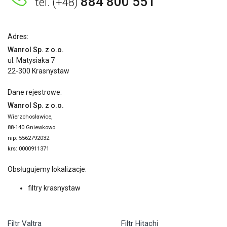
884 800 551
tel. (+48)
Adres:
Wanrol Sp. z o.o.
ul. Matysiaka 7
22-300 Krasnystaw
Dane rejestrowe:
Wanrol Sp. z o.o.
Wierzchosławice,
88-140 Gniewkowo
nip: 5562792032
krs: 0000911371
Obsługujemy lokalizacje:
filtry krasnystaw
Filtr Valtra
Filtr Hitachi