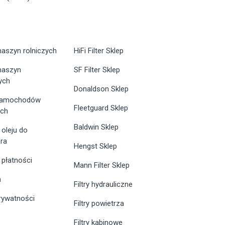
maszyn rolniczych
HiFi Filter Sklep
 maszyn
SF Filter Sklep
ych
Donaldson Sklep
 samochodów
Fleetguard Sklep
ych
Baldwin Sklep
 oleju do
ra
Hengst Sklep
 płatności
Mann Filter Sklep
n
Filtry hydrauliczne
prywatności
Filtry powietrza
Filtry kabinowe