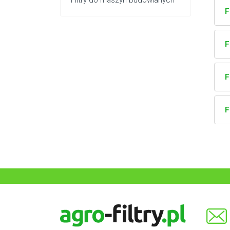
Filtry do maszyn budowlanych
F
F
F
F