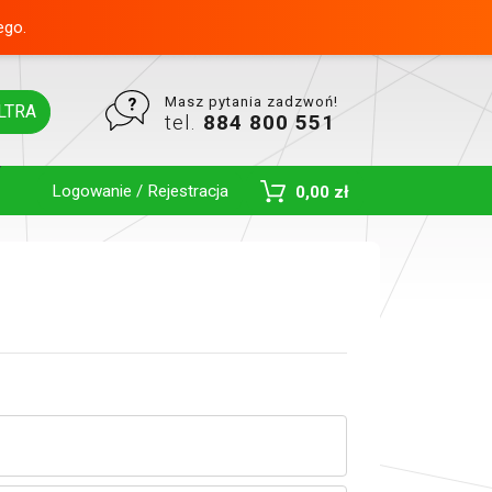
ego.
Masz pytania zadzwoń!
LTRA
tel.
884 800 551
Logowanie / Rejestracja
0,00 zł
Toggle Dropdown