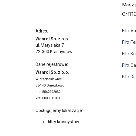
Masz p
e-ma
Filtr Va
Adres:
Wanrol Sp. z o.o.
Filtr F
ul. Matysiaka 7
22-300 Krasnystaw
Filtr K
Dane rejestrowe:
Filtr C
Wanrol Sp. z o.o.
Filtr D
Wierzchosławice,
88-140 Gniewkowo
nip: 5562792032
krs: 0000911371
Obsługujemy lokalizacje:
filtry krasnystaw