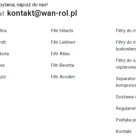
ytania, napisz do nas!
kontakt@wan-rol.pl
il:
ltra
Filtr Hitachi
Filtry do 
endt
Filtr Liebherr
Filtry do
budowlan
ubota
Filtr Atlas
Filtry do
ase
Filtr Beretta
ciężarow
eutz
Filtr Acodim
Separator
kompreso
Dostawa i
Regulami
Polityka 
Kontakt