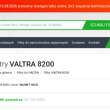
12.08.2026 jesteśmy dostępni tylko online, bez wsparcia telefoniczn
SZUKAJ
FI
dowlanych
Filtry do samochodów ciężarowych
Dostawa
Kontakt
ltry
VALTRA 8200
a główna
Filtry do VALTRA
Filtry VALTRA 8200
A 8200 | silnik:
VALMET
634 D
iltr powietrza
VALTRA 8200