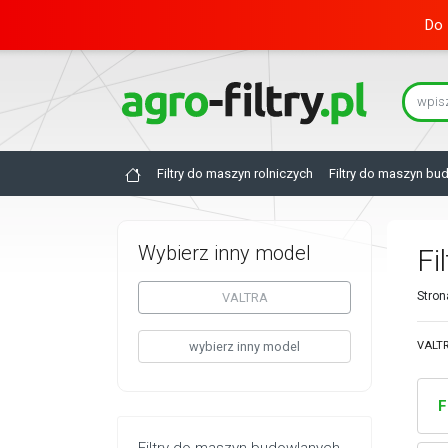
Do 
Filtry do maszyn rolniczych
Filtry do maszyn bu
Wybierz inny model
Fi
Stron
VALTRA
wybierz inny model
VALTR
F