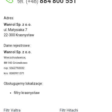
884 800 551
tel. (+48)
Adres:
Wanrol Sp. z o.o.
ul. Matysiaka 7
22-300 Krasnystaw
Dane rejestrowe:
Wanrol Sp. z o.o.
Wierzchosławice,
88-140 Gniewkowo
nip: 5562792032
krs: 0000911371
Obsługujemy lokalizacje:
filtry krasnystaw
Filtr Valtra
Filtr Hitachi