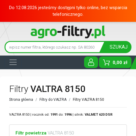
Do 12.08.2026 jesteśmy dostępni tylko online, bez wsparcia
telefonicznego.
SZUKAJ
0,00 zł
Toggle D
Filtry
VALTRA 8150
Strona główna
Filtry do VALTRA
Filtry VALTRA 8150
VALTRA 8150 | rocznik od:
1991
do:
1996
| silnik:
VALMET
620 DSR
Filtr powietrza
VALTRA 8150