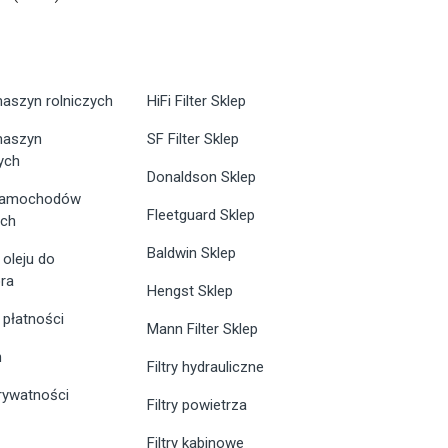
maszyn rolniczych
HiFi Filter Sklep
 maszyn
SF Filter Sklep
ych
Donaldson Sklep
 samochodów
Fleetguard Sklep
ych
Baldwin Sklep
 oleju do
ra
Hengst Sklep
 płatności
Mann Filter Sklep
n
Filtry hydrauliczne
prywatności
Filtry powietrza
Filtry kabinowe