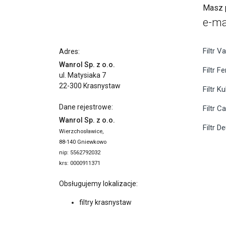
Masz p
e-ma
Filtr Va
Adres:
Wanrol Sp. z o.o.
Filtr F
ul. Matysiaka 7
22-300 Krasnystaw
Filtr K
Dane rejestrowe:
Filtr C
Wanrol Sp. z o.o.
Filtr D
Wierzchosławice,
88-140 Gniewkowo
nip: 5562792032
krs: 0000911371
Obsługujemy lokalizacje:
filtry krasnystaw