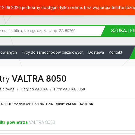
12.08.2026 jesteśmy dostępni tylko online, bez wsparcia telefoniczn
SZUKAJ
FI
dowlanych
Filtry do samochodów ciężarowych
Dostawa
Kontakt
ltry
VALTRA 8050
a główna
Filtry do VALTRA
Filtry VALTRA 8050
A 8050 | rocznik od:
1991
do:
1996
| silnik:
VALMET
620 DSR
iltr powietrza
VALTRA 8050