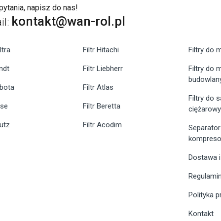
ytania, napisz do nas!
kontakt@wan-rol.pl
il:
ltra
Filtr Hitachi
Filtry do 
endt
Filtr Liebherr
Filtry do
budowlan
ubota
Filtr Atlas
Filtry do
ase
Filtr Beretta
ciężarow
eutz
Filtr Acodim
Separator
kompreso
Dostawa i
Regulami
Polityka 
Kontakt