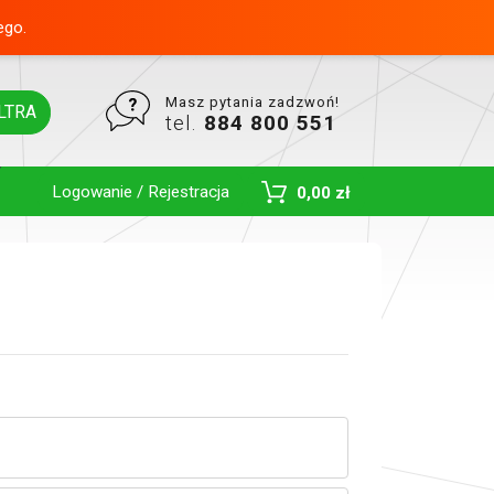
ego.
Masz pytania zadzwoń!
LTRA
tel.
884 800 551
Logowanie / Rejestracja
0,00 zł
Toggle Dropdown