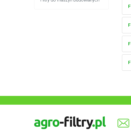
Filtry do maszyn budowlanych
F
F
F
F