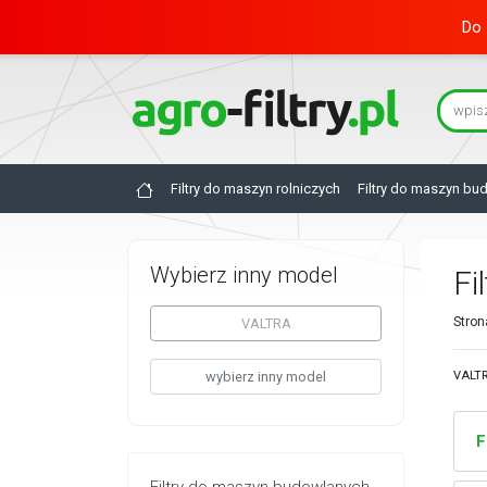
Do 
Filtry do maszyn rolniczych
Filtry do maszyn bu
Wybierz inny model
Fi
Stron
VALTRA
wybierz inny model
VALTR
F