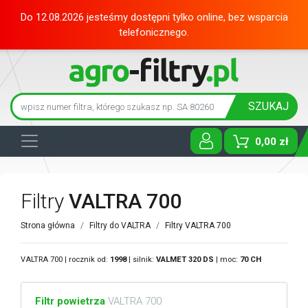
Do 12.08.2026 jesteśmy dostępni tylko online, bez wsparcia
telefonicznego.
SZUKAJ
0,00 zł
Toggle D
Filtry
VALTRA 700
Strona główna
Filtry do VALTRA
Filtry VALTRA 700
VALTRA 700 | rocznik od:
1998
| silnik:
VALMET
320 DS
| moc:
70 CH
Filtr powietrza
VALTRA 700