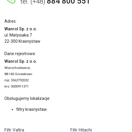
884 800 551
tel. (+48)
Adres:
Wanrol Sp. z o.o.
ul. Matysiaka 7
22-300 Krasnystaw
Dane rejestrowe:
Wanrol Sp. z o.o.
Wierzchosławice,
88-140 Gniewkowo
nip: 5562792032
krs: 0000911371
Obsługujemy lokalizacje:
filtry krasnystaw
Filtr Valtra
Filtr Hitachi