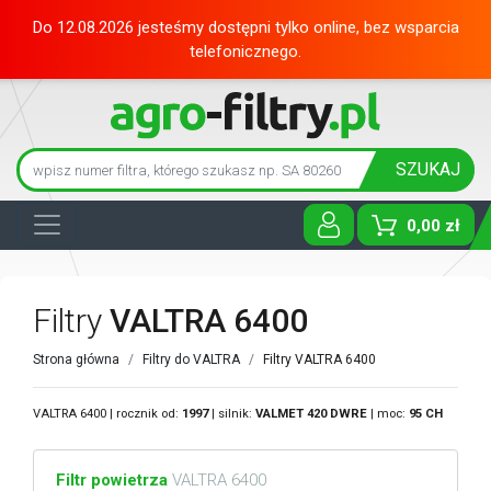
Do 12.08.2026 jesteśmy dostępni tylko online, bez wsparcia
telefonicznego.
SZUKAJ
0,00 zł
Toggle D
Filtry
VALTRA 6400
Strona główna
Filtry do VALTRA
Filtry VALTRA 6400
VALTRA 6400 | rocznik od:
1997
| silnik:
VALMET
420 DWRE
| moc:
95 CH
Filtr powietrza
VALTRA 6400