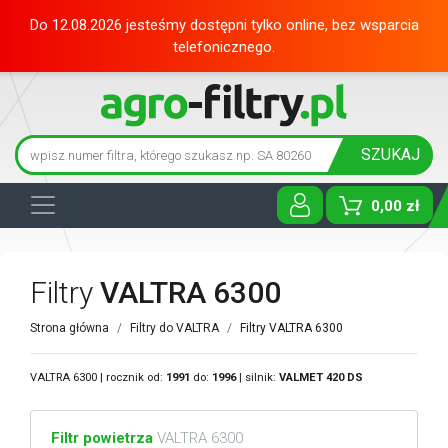
Do 12.08.2026 jesteśmy dostępni tylko online, bez wsparcia
telefonicznego.
SZUKAJ
0,00 zł
Toggle D
Filtry
VALTRA 6300
Strona główna
Filtry do VALTRA
Filtry VALTRA 6300
VALTRA 6300 | rocznik od:
1991
do:
1996
| silnik:
VALMET
420 DS
Filtr powietrza
VALTRA 6300