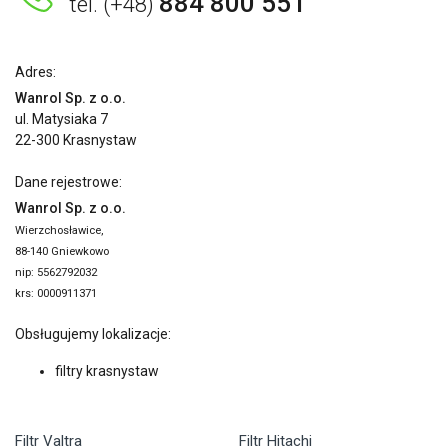
884 800 551
tel. (+48)
Adres:
Wanrol Sp. z o.o.
ul. Matysiaka 7
22-300 Krasnystaw
Dane rejestrowe:
Wanrol Sp. z o.o.
Wierzchosławice,
88-140 Gniewkowo
nip: 5562792032
krs: 0000911371
Obsługujemy lokalizacje:
filtry krasnystaw
Filtr Valtra
Filtr Hitachi