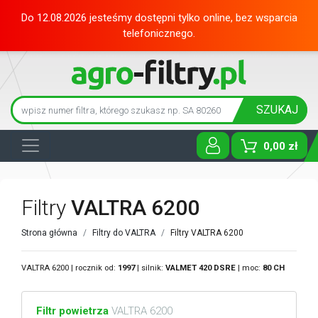
Do 12.08.2026 jesteśmy dostępni tylko online, bez wsparcia
telefonicznego.
SZUKAJ
0,00 zł
Toggle D
Filtry
VALTRA 6200
Strona główna
Filtry do VALTRA
Filtry VALTRA 6200
VALTRA 6200 | rocznik od:
1997
| silnik:
VALMET
420 DSRE
| moc:
80 CH
Filtr powietrza
VALTRA 6200