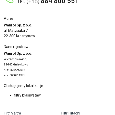
884 800 551
tel. (+48)
Adres:
Wanrol Sp. z o.o.
ul. Matysiaka 7
22-300 Krasnystaw
Dane rejestrowe:
Wanrol Sp. z o.o.
Wierzchosławice,
88-140 Gniewkowo
nip: 5562792032
krs: 0000911371
Obsługujemy lokalizacje:
filtry krasnystaw
Filtr Valtra
Filtr Hitachi