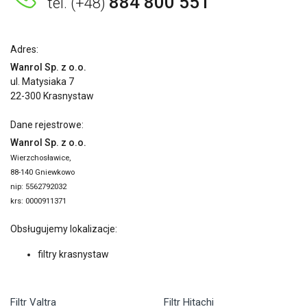
884 800 551
tel. (+48)
Adres:
Wanrol Sp. z o.o.
ul. Matysiaka 7
22-300 Krasnystaw
Dane rejestrowe:
Wanrol Sp. z o.o.
Wierzchosławice,
88-140 Gniewkowo
nip: 5562792032
krs: 0000911371
Obsługujemy lokalizacje:
filtry krasnystaw
Filtr Valtra
Filtr Hitachi