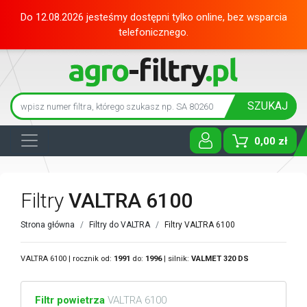
Do 12.08.2026 jesteśmy dostępni tylko online, bez wsparcia
telefonicznego.
SZUKAJ
0,00 zł
Toggle D
Filtry
VALTRA 6100
Strona główna
Filtry do VALTRA
Filtry VALTRA 6100
VALTRA 6100 | rocznik od:
1991
do:
1996
| silnik:
VALMET
320 DS
Filtr powietrza
VALTRA 6100