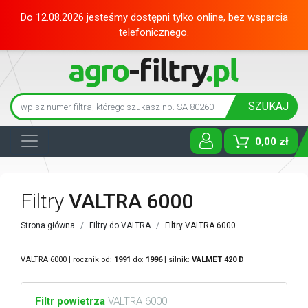
Do 12.08.2026 jesteśmy dostępni tylko online, bez wsparcia
telefonicznego.
SZUKAJ
0,00 zł
Toggle D
Filtry
VALTRA 6000
Strona główna
Filtry do VALTRA
Filtry VALTRA 6000
VALTRA 6000 | rocznik od:
1991
do:
1996
| silnik:
VALMET
420 D
Filtr powietrza
VALTRA 6000