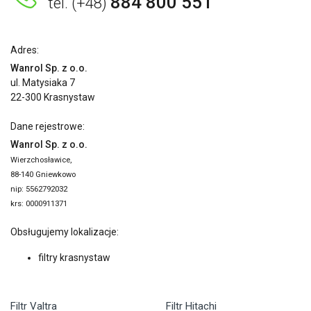
884 800 551
tel. (+48)
Adres:
Wanrol Sp. z o.o.
ul. Matysiaka 7
22-300 Krasnystaw
Dane rejestrowe:
Wanrol Sp. z o.o.
Wierzchosławice,
88-140 Gniewkowo
nip: 5562792032
krs: 0000911371
Obsługujemy lokalizacje:
filtry krasnystaw
Filtr Valtra
Filtr Hitachi