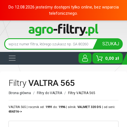
Do 12.08.2026 jesteśmy dostępni tylko online, bez wsparcia
telefonicznego.
SZUKAJ
0,00 zł
Toggle D
Filtry
VALTRA 565
Strona główna
Filtry do VALTRA
Filtry VALTRA 565
VALTRA 565 | rocznik od:
1991
do:
1996
| silnik:
VALMET
320 DS
| od serii:
656316->