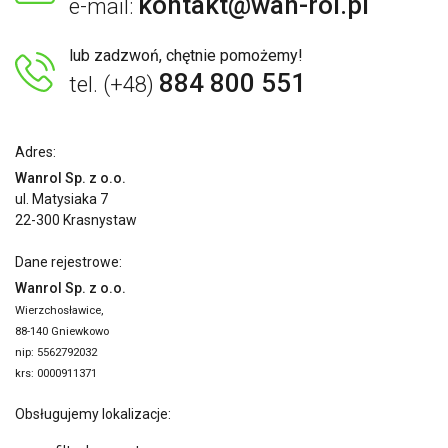
kontakt@wan-rol.pl
e-mail:
lub zadzwoń, chętnie pomożemy!
884 800 551
tel. (+48)
Adres:
Wanrol Sp. z o.o.
ul. Matysiaka 7
22-300 Krasnystaw
Dane rejestrowe:
Wanrol Sp. z o.o.
Wierzchosławice,
88-140 Gniewkowo
nip: 5562792032
krs: 0000911371
Obsługujemy lokalizacje: