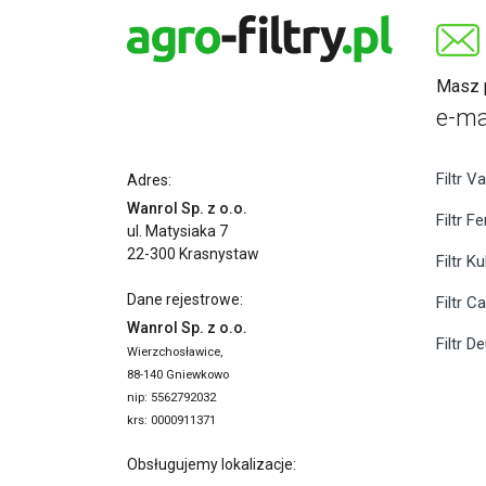
Masz p
e-ma
Filtr Va
Adres:
Wanrol Sp. z o.o.
Filtr F
ul. Matysiaka 7
22-300 Krasnystaw
Filtr K
Dane rejestrowe:
Filtr C
Wanrol Sp. z o.o.
Filtr D
Wierzchosławice,
88-140 Gniewkowo
nip: 5562792032
krs: 0000911371
Obsługujemy lokalizacje: