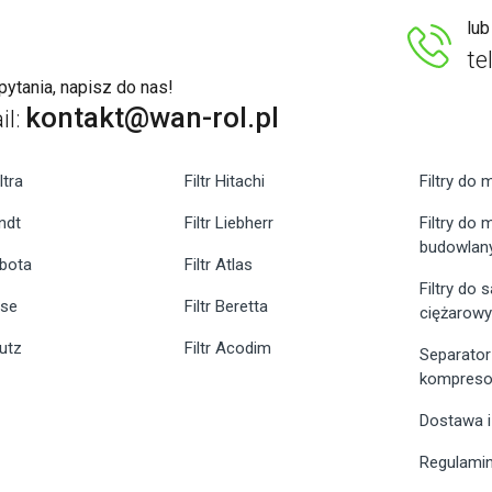
lu
te
ytania, napisz do nas!
kontakt@wan-rol.pl
il:
ltra
Filtr Hitachi
Filtry do 
endt
Filtr Liebherr
Filtry do
budowlan
ubota
Filtr Atlas
Filtry do
ase
Filtr Beretta
ciężarow
eutz
Filtr Acodim
Separator
kompreso
Dostawa i
Regulami