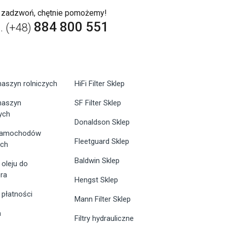
b zadzwoń, chętnie pomożemy!
884 800 551
l. (+48)
maszyn rolniczych
HiFi Filter Sklep
 maszyn
SF Filter Sklep
ych
Donaldson Sklep
 samochodów
Fleetguard Sklep
ych
Baldwin Sklep
 oleju do
ra
Hengst Sklep
 płatności
Mann Filter Sklep
n
Filtry hydrauliczne