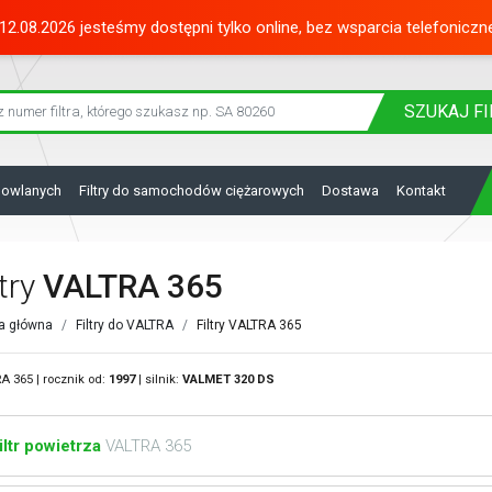
12.08.2026 jesteśmy dostępni tylko online, bez wsparcia telefoniczn
SZUKAJ
FI
dowlanych
Filtry do samochodów ciężarowych
Dostawa
Kontakt
ltry
VALTRA 365
a główna
Filtry do VALTRA
Filtry VALTRA 365
A 365 | rocznik od:
1997
| silnik:
VALMET
320 DS
iltr powietrza
VALTRA 365