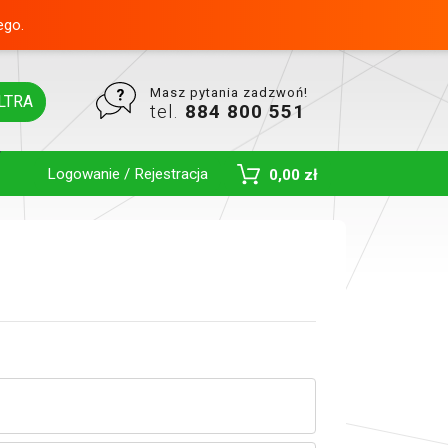
ego.
Masz pytania zadzwoń!
LTRA
tel.
884 800 551
Logowanie / Rejestracja
0,00 zł
Toggle Dropdown