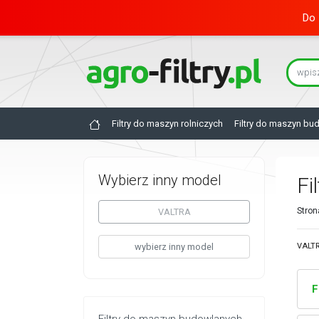
Do 
Filtry do maszyn rolniczych
Filtry do maszyn bu
Wybierz inny model
Fi
Stron
VALTRA
wybierz inny model
VALTR
F