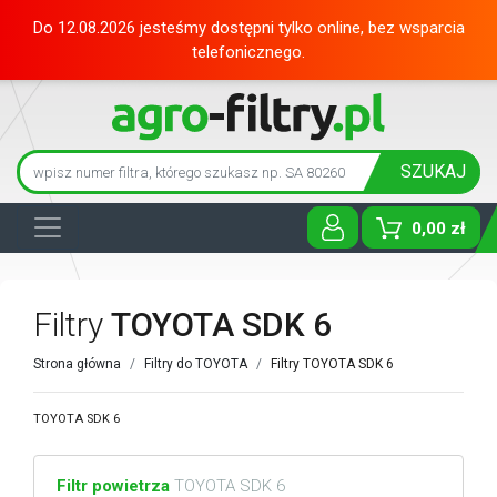
Do 12.08.2026 jesteśmy dostępni tylko online, bez wsparcia
telefonicznego.
SZUKAJ
0,00 zł
Toggle D
Filtry
TOYOTA SDK 6
Strona główna
Filtry do TOYOTA
Filtry TOYOTA SDK 6
TOYOTA SDK 6
Filtr powietrza
TOYOTA SDK 6