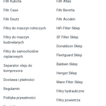
Filtr Kubota
Filtr Atlas
Filtr Case
Filtr Beretta
Filtr Deutz
Filtr Acodim
Filtry do maszyn rolniczych
HiFi Filter Sklep
Filtry do maszyn
SF Filter Sklep
budowlanych
Donaldson Sklep
Filtry do samochodów
Fleetguard Sklep
ciężarowych
Baldwin Sklep
Separator oleju do
kompresora
Hengst Sklep
Dostawa i płatności
Mann Filter Sklep
Regulamin
Filtry hydrauliczne
Polityka prywatności
Filtry powietrza