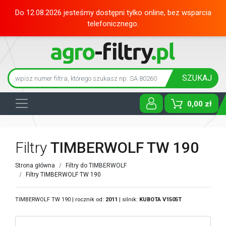
Do 12.08.2026 jesteśmy dostępni tylko online, bez wsparcia
telefonicznego.
SZUKAJ
0,00 zł
Toggle D
Filtry
TIMBERWOLF TW 190
Strona główna
Filtry do TIMBERWOLF
Filtry TIMBERWOLF TW 190
TIMBERWOLF TW 190 | rocznik od:
2011
| silnik:
KUBOTA
V1505T