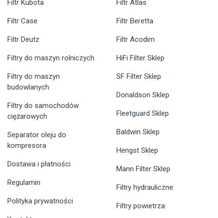
Filtr Kubota
Filtr Atlas
Filtr Case
Filtr Beretta
Filtr Deutz
Filtr Acodim
Filtry do maszyn rolniczych
HiFi Filter Sklep
Filtry do maszyn
SF Filter Sklep
budowlanych
Donaldson Sklep
Filtry do samochodów
Fleetguard Sklep
ciężarowych
Baldwin Sklep
Separator oleju do
kompresora
Hengst Sklep
Dostawa i płatności
Mann Filter Sklep
Regulamin
Filtry hydrauliczne
Polityka prywatności
Filtry powietrza