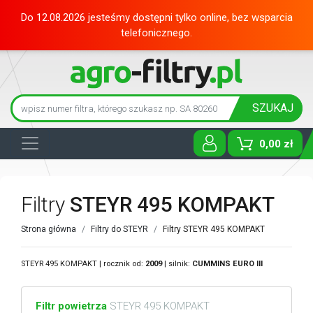
Do 12.08.2026 jesteśmy dostępni tylko online, bez wsparcia
telefonicznego.
SZUKAJ
0,00 zł
Toggle D
Filtry
STEYR 495 KOMPAKT
Strona główna
Filtry do STEYR
Filtry STEYR 495 KOMPAKT
STEYR 495 KOMPAKT | rocznik od:
2009
| silnik:
CUMMINS
EURO III
Filtr powietrza
STEYR 495 KOMPAKT