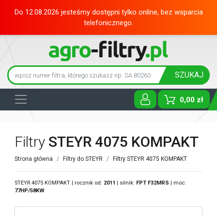
Do 12.08.2026 jesteśmy dostępni tylko online, bez wsparcia
telefonicznego.
SZUKAJ
0,00 zł
Toggle D
Filtry
STEYR 4075 KOMPAKT
Strona główna
Filtry do STEYR
Filtry STEYR 4075 KOMPAKT
STEYR 4075 KOMPAKT | rocznik od:
2011
| silnik:
FPT
F32MRS
| moc:
77HP/58KW