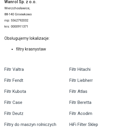
Wanrol Sp. z o.o.
Wierzchosławice,
88-140 Gniewkowo
nip: 5562792032
krs: 0000911371
Obsługujemy lokalizacje:
filtry krasnystaw
Filtr Valtra
Filtr Hitachi
Filtr Fendt
Filtr Liebherr
Filtr Kubota
Filtr Atlas
Filtr Case
Filtr Beretta
Filtr Deutz
Filtr Acodim
Filtry do maszyn rolniczych
HiFi Filter Sklep