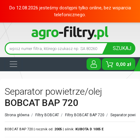
Do 12.08.2026 jesteśmy dostępni tylko online, bez wsparcia
telefonicznego.
SZUKAJ
0,00 zł
Toggle D
Separator powietrze/olej
BOBCAT BAP 720
Strona główna
/
Filtry BOBCAT
/
Filtry BOBCAT BAP 720
/
Separator powie
BOBCAT BAP 720 | rocznik od:
2005
| silnik:
KUBOTA
D 1005 E