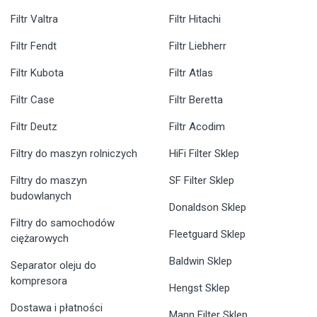
Filtr Valtra
Filtr Hitachi
Filtr Fendt
Filtr Liebherr
Filtr Kubota
Filtr Atlas
Filtr Case
Filtr Beretta
Filtr Deutz
Filtr Acodim
Filtry do maszyn rolniczych
HiFi Filter Sklep
Filtry do maszyn
SF Filter Sklep
budowlanych
Donaldson Sklep
Filtry do samochodów
Fleetguard Sklep
ciężarowych
Baldwin Sklep
Separator oleju do
kompresora
Hengst Sklep
Dostawa i płatności
Mann Filter Sklep