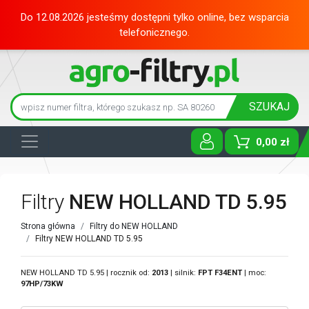
Do 12.08.2026 jesteśmy dostępni tylko online, bez wsparcia
telefonicznego.
SZUKAJ
0,00 zł
Toggle D
Filtry
NEW HOLLAND TD 5.95
Strona główna
Filtry do NEW HOLLAND
Filtry NEW HOLLAND TD 5.95
NEW HOLLAND TD 5.95 | rocznik od:
2013
| silnik:
FPT
F34ENT
| moc:
97HP/73KW