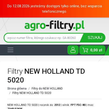
Do 12.08.2026 jesteśmy dostępni tylko online, bez wsparcia
telefonicznego.
SZUKAJ
0,00 zł
Toggle D
Filtry
NEW HOLLAND TD
5020
Strona główna
Filtry do NEW HOLLAND
Filtry NEW HOLLAND TD 5020
NEW HOLLAND TD 5020 | rocznik do:
2012
| silnik:
FPT
F5C-80
| moc:
71HP/53KW