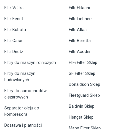
Filtr Valtra
Filtr Hitachi
Filtr Fendt
Filtr Liebherr
Filtr Kubota
Filtr Atlas
Filtr Case
Filtr Beretta
Filtr Deutz
Filtr Acodim
Filtry do maszyn rolniczych
HiFi Filter Sklep
Filtry do maszyn
SF Filter Sklep
budowlanych
Donaldson Sklep
Filtry do samochodów
Fleetguard Sklep
ciężarowych
Baldwin Sklep
Separator oleju do
kompresora
Hengst Sklep
Dostawa i płatności
Mann Filter Sklep