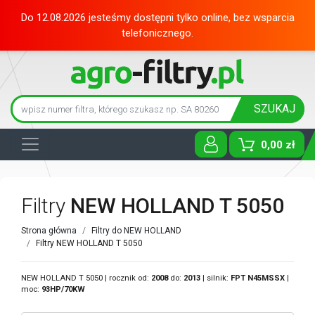
Do 12.08.2026 jesteśmy dostępni tylko online, bez wsparcia
telefonicznego.
SZUKAJ
0,00 zł
Toggle D
Filtry
NEW HOLLAND T 5050
Strona główna
Filtry do NEW HOLLAND
Filtry NEW HOLLAND T 5050
NEW HOLLAND T 5050 | rocznik od:
2008
do:
2013
| silnik:
FPT
N45MSSX
|
moc:
93HP/70KW