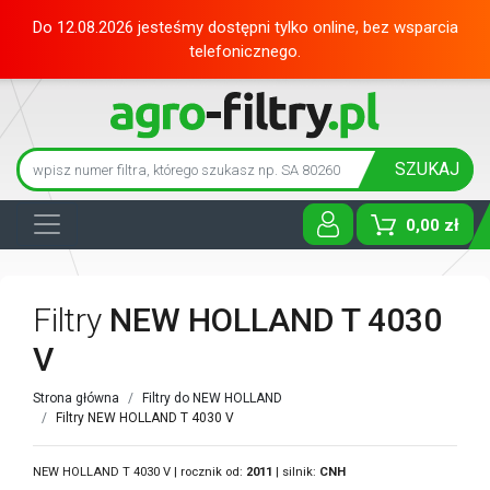
Do 12.08.2026 jesteśmy dostępni tylko online, bez wsparcia
telefonicznego.
SZUKAJ
0,00 zł
Toggle D
Filtry
NEW HOLLAND T 4030
V
Strona główna
Filtry do NEW HOLLAND
Filtry NEW HOLLAND T 4030 V
NEW HOLLAND T 4030 V | rocznik od:
2011
| silnik:
CNH