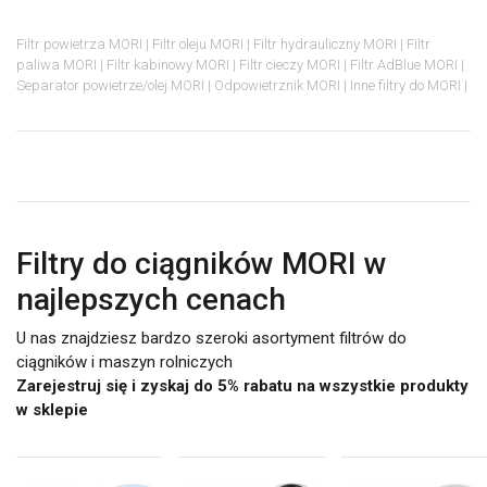
Filtr powietrza MORI
Filtr oleju MORI
Filtr hydrauliczny MORI
Filtr
paliwa MORI
Filtr kabinowy MORI
Filtr cieczy MORI
Filtr AdBlue MORI
Separator powietrze/olej MORI
Odpowietrznik MORI
Inne filtry do MORI
Filtry do ciągników MORI w
najlepszych cenach
U nas znajdziesz bardzo szeroki asortyment filtrów do
ciągników i maszyn rolniczych
Zarejestruj się i zyskaj do 5% rabatu na wszystkie produkty
w sklepie