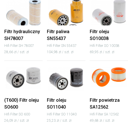
Filtr hydrauliczny
Filtr paliwa
Filtr oleju
SH78007
SN55437
SO10038
Hifi Filter SH 78007
Hifi Filter SN 55437
Hifi Filter SO 10038
28,66 zł / szt. zł
104,98 zł / szt. zł
69,95 zł / szt. zł
(T600) Filtr oleju
Filtr oleju
Filtr powietrza
SO600
SO11040
SA12562
Hifi Filter SO 600
Hifi Filter SO 11040
Hifi Filter SA 12562
26,09 zł / szt. zł
25,23 zł / szt. zł
49,68 zł / szt. zł