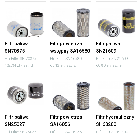
Filtr paliwa
Filtr powietrza
Filtr paliwa
SN70375
wstępny SA16580
SN21609
Hifi Filter SN 70375
Hifi Filter SA 16580
Hifi Filter SN 21609
132,34 zł / szt. zł
60,12 zł / szt. zł
60,80 zł / szt. zł
Filtr paliwa
Filtr powietrza
Filtr hydrauliczny
SN25027
SA16056
SH60200
Hifi Filter SN 25027
Hifi Filter SA 16056
Hifi Filter SH 60200