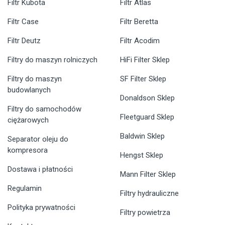
Filtr Kubota
Filtr Atlas
Filtr Case
Filtr Beretta
Filtr Deutz
Filtr Acodim
Filtry do maszyn rolniczych
HiFi Filter Sklep
Filtry do maszyn
SF Filter Sklep
budowlanych
Donaldson Sklep
Filtry do samochodów
Fleetguard Sklep
ciężarowych
Baldwin Sklep
Separator oleju do
kompresora
Hengst Sklep
Dostawa i płatności
Mann Filter Sklep
Regulamin
Filtry hydrauliczne
Polityka prywatności
Filtry powietrza