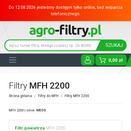
Do 12.08.2026 jesteśmy dostępni tylko online, bez wsparcia
telefonicznego.
SZUKAJ
0,00 zł
Toggle D
Filtry
MFH 2200
Strona główna
Filtry do MFH
Filtry MFH 2200
MFH 2200 | silnik:
IVECO
Filtr powietrza
MFH 2200