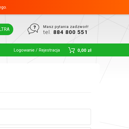
ego.
Masz pytania zadzwoń!
LTRA
tel.
884 800 551
Logowanie / Rejestracja
0,00 zł
Toggle Dropdown