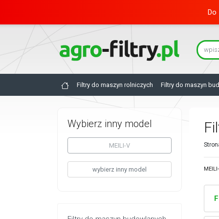
Do 
Filtry do maszyn rolniczych
Filtry do maszyn bu
Wybierz inny model
Fi
Stron
MEILI-V
wybierz inny model
MEILI
F