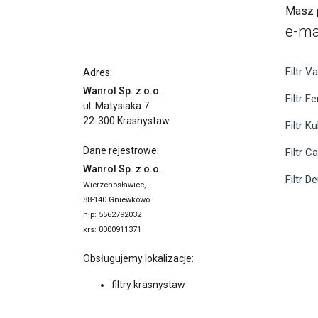
Masz p
e-ma
Filtr Va
Adres:
Wanrol Sp. z o.o.
Filtr F
ul. Matysiaka 7
22-300 Krasnystaw
Filtr K
Dane rejestrowe:
Filtr C
Wanrol Sp. z o.o.
Filtr D
Wierzchosławice,
88-140 Gniewkowo
nip: 5562792032
krs: 0000911371
Obsługujemy lokalizacje:
filtry krasnystaw