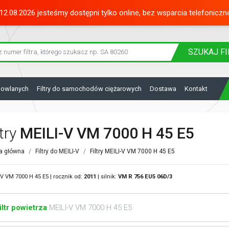
12.08.2026 jesteśmy dostępni tylko online, bez wsparcia telefoniczn
SZUKAJ
FI
dowlanych
Filtry do samochodów ciężarowych
Dostawa
Kontakt
ltry
MEILI-V VM 7000 H 45 E5
a główna
Filtry do MEILI-V
Filtry MEILI-V VM 7000 H 45 E5
-V VM 7000 H 45 E5 | rocznik od:
2011
| silnik:
VM
R 756 EU5 06D/3
iltr powietrza
MEILI-V VM 7000 H 45 E5