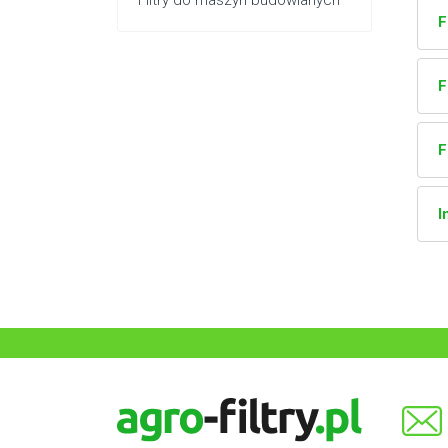
Filtry do maszyn budowlanych
F
F
F
I