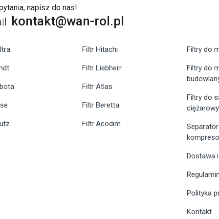
ytania, napisz do nas!
kontakt@wan-rol.pl
il:
ltra
Filtr Hitachi
Filtry do 
endt
Filtr Liebherr
Filtry do
budowlan
ubota
Filtr Atlas
Filtry do
ase
Filtr Beretta
ciężarow
eutz
Filtr Acodim
Separator
kompreso
Dostawa i
Regulami
Polityka 
Kontakt