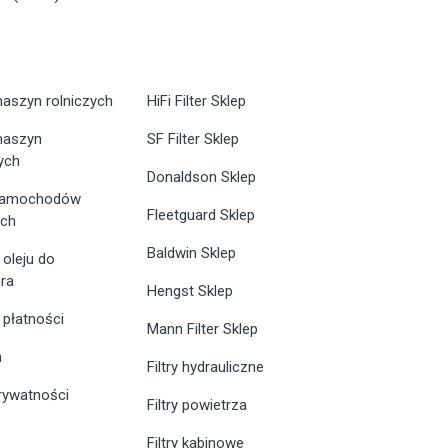
maszyn rolniczych
HiFi Filter Sklep
 maszyn
SF Filter Sklep
ych
Donaldson Sklep
 samochodów
Fleetguard Sklep
ych
Baldwin Sklep
 oleju do
ra
Hengst Sklep
 płatności
Mann Filter Sklep
n
Filtry hydrauliczne
prywatności
Filtry powietrza
Filtry kabinowe