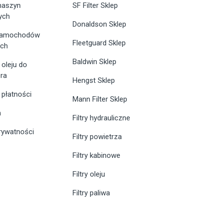
 maszyn
SF Filter Sklep
ych
Donaldson Sklep
 samochodów
Fleetguard Sklep
ych
Baldwin Sklep
 oleju do
ra
Hengst Sklep
 płatności
Mann Filter Sklep
n
Filtry hydrauliczne
prywatności
Filtry powietrza
Filtry kabinowe
Filtry oleju
Filtry paliwa