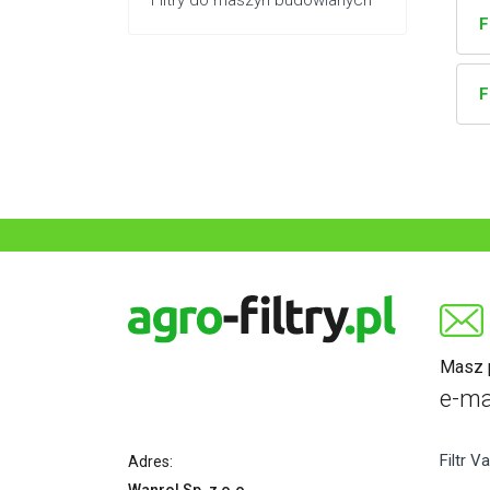
Filtry do maszyn budowlanych
F
F
Masz p
e-ma
Filtr Va
Adres: