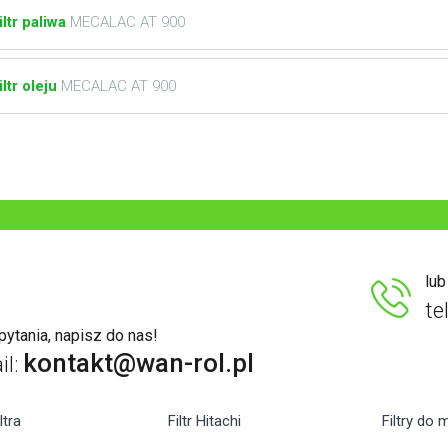
iltr paliwa
MECALAC AT 900
iltr oleju
MECALAC AT 900
lu
te
ytania, napisz do nas!
kontakt@wan-rol.pl
il:
ltra
Filtr Hitachi
Filtry do 