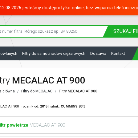
12.08.2026 jesteśmy dostępni tylko online, bez wsparcia telefoniczn
SZUKAJ
FI
dowlanych
Filtry do samochodów ciężarowych
Dostawa
Kontakt
ltry
MECALAC AT 900
a główna
Filtry do MECALAC
Filtry MECALAC AT 900
AC AT 900 | rocznik od:
2015
| silnik:
CUMMINS
B3.3
iltr powietrza
MECALAC AT 900