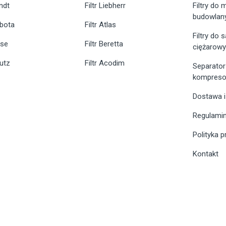
endt
Filtr Liebherr
Filtry do
budowlan
ubota
Filtr Atlas
Filtry do
ase
Filtr Beretta
ciężarow
eutz
Filtr Acodim
Separator
kompreso
Dostawa i
Regulami
Polityka 
Kontakt