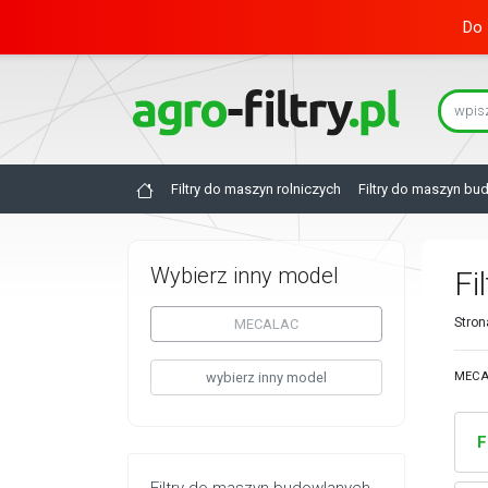
Do 
Filtry do maszyn rolniczych
Filtry do maszyn bu
Wybierz inny model
Fi
Stron
MECALAC
wybierz inny model
MECAL
F