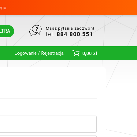
ego.
Masz pytania zadzwoń!
LTRA
tel.
884 800 551
Logowanie / Rejestracja
0,00 zł
Toggle Dropdown