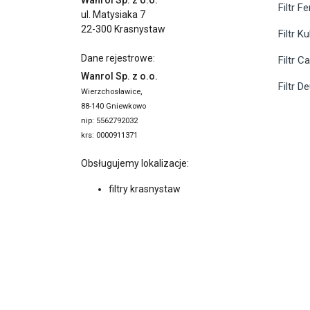
Wanrol Sp. z o.o.
Filtr F
ul. Matysiaka 7
22-300 Krasnystaw
Filtr K
Dane rejestrowe:
Filtr C
Wanrol Sp. z o.o.
Filtr D
Wierzchosławice,
88-140 Gniewkowo
nip: 5562792032
krs: 0000911371
Obsługujemy lokalizacje:
filtry krasnystaw