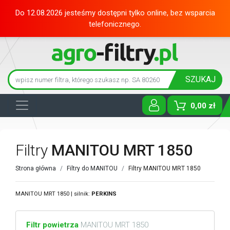
Do 12.08.2026 jesteśmy dostępni tylko online, bez wsparcia
telefonicznego.
SZUKAJ
0,00 zł
Toggle D
Filtry
MANITOU MRT 1850
Strona główna
Filtry do MANITOU
Filtry MANITOU MRT 1850
MANITOU MRT 1850 | silnik:
PERKINS
Filtr powietrza
MANITOU MRT 1850