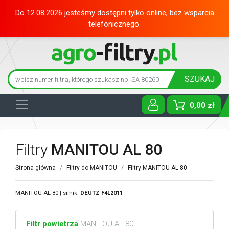
Do 12.08.2026 jesteśmy dostępni tylko online, bez wsparcia
telefonicznego.
SZUKAJ
0,00 zł
Toggle D
Filtry
MANITOU AL 80
Strona główna
Filtry do MANITOU
Filtry MANITOU AL 80
MANITOU AL 80 | silnik:
DEUTZ
F4L2011
Filtr powietrza
MANITOU AL 80