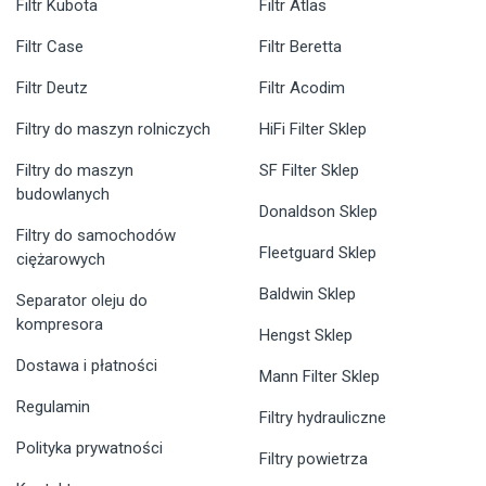
Filtr Kubota
Filtr Atlas
Filtr Case
Filtr Beretta
Filtr Deutz
Filtr Acodim
Filtry do maszyn rolniczych
HiFi Filter Sklep
Filtry do maszyn
SF Filter Sklep
budowlanych
Donaldson Sklep
Filtry do samochodów
Fleetguard Sklep
ciężarowych
Baldwin Sklep
Separator oleju do
kompresora
Hengst Sklep
Dostawa i płatności
Mann Filter Sklep
Regulamin
Filtry hydrauliczne
Polityka prywatności
Filtry powietrza