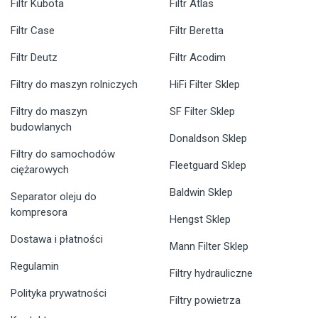
Filtr Kubota
Filtr Atlas
Filtr Case
Filtr Beretta
Filtr Deutz
Filtr Acodim
Filtry do maszyn rolniczych
HiFi Filter Sklep
Filtry do maszyn
SF Filter Sklep
budowlanych
Donaldson Sklep
Filtry do samochodów
Fleetguard Sklep
ciężarowych
Baldwin Sklep
Separator oleju do
kompresora
Hengst Sklep
Dostawa i płatności
Mann Filter Sklep
Regulamin
Filtry hydrauliczne
Polityka prywatności
Filtry powietrza