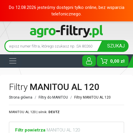
Do 12.08.2026 jesteśmy dostępni tylko online, bez wsparcia
telefonicznego.
SZUKAJ
0,00 zł
Toggle D
Filtry
MANITOU AL 120
Strona główna
Filtry do MANITOU
Filtry MANITOU AL 120
MANITOU AL 120 | silnik:
DEUTZ
Filtr powietrza
MANITOU AL 120