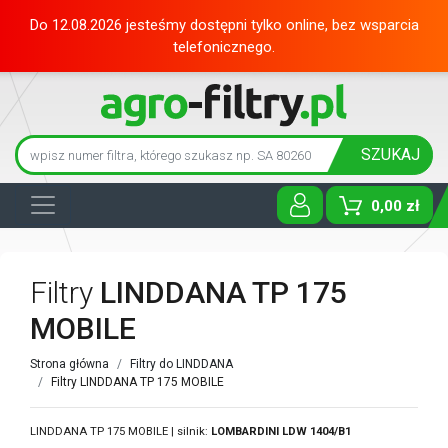
Do 12.08.2026 jesteśmy dostępni tylko online, bez wsparcia
telefonicznego.
SZUKAJ
0,00 zł
Toggle D
Filtry
LINDDANA TP 175
MOBILE
Strona główna
Filtry do LINDDANA
Filtry LINDDANA TP 175 MOBILE
LINDDANA TP 175 MOBILE | silnik:
LOMBARDINI
LDW 1404/B1