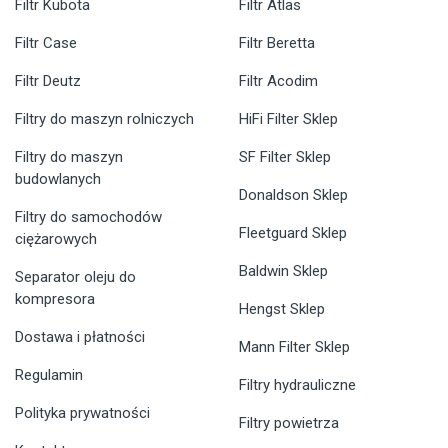
Filtr Kubota
Filtr Atlas
Filtr Case
Filtr Beretta
Filtr Deutz
Filtr Acodim
Filtry do maszyn rolniczych
HiFi Filter Sklep
Filtry do maszyn
SF Filter Sklep
budowlanych
Donaldson Sklep
Filtry do samochodów
Fleetguard Sklep
ciężarowych
Baldwin Sklep
Separator oleju do
kompresora
Hengst Sklep
Dostawa i płatności
Mann Filter Sklep
Regulamin
Filtry hydrauliczne
Polityka prywatności
Filtry powietrza