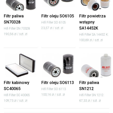
Filtr paliwa
Filtr oleju SO6105
Filtr powietrza
SN70328
wstępny
Hifi Filter SO 6105
SA14452K
23,57 zł / szt. zł
Hifi Filter SN 70328
190,56 zł / szt. zł
Hifi Filter SA 14452 K
100,69 zł / szt. zł
Filtr kabinowy
Filtr oleju SO6113
Filtr paliwa
SC40065
SN1212
Hifi Filter SO 6113
100,16 zł / szt. zł
Hifi Filter SC 40065
Hifi Filter SN 1212
109,73 zł / szt. zł
67,33 zł / szt. zł