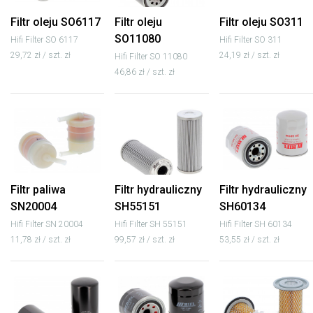
Filtr oleju SO6117
Filtr oleju
Filtr oleju SO311
SO11080
Hifi Filter SO 6117
Hifi Filter SO 311
29,72 zł / szt. zł
24,19 zł / szt. zł
Hifi Filter SO 11080
46,86 zł / szt. zł
Filtr paliwa
Filtr hydrauliczny
Filtr hydrauliczny
SN20004
SH55151
SH60134
Hifi Filter SN 20004
Hifi Filter SH 55151
Hifi Filter SH 60134
11,78 zł / szt. zł
99,57 zł / szt. zł
53,55 zł / szt. zł