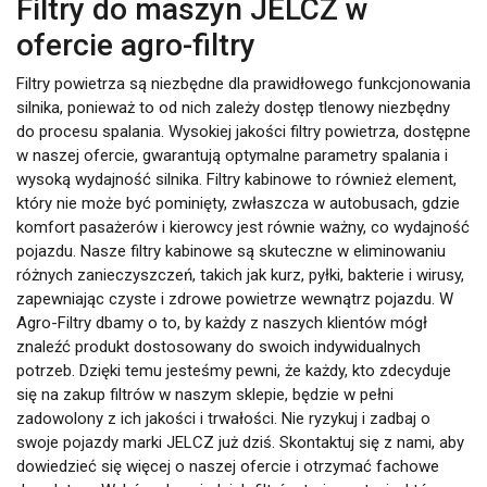
Filtry do maszyn JELCZ w
ofercie agro-filtry
Filtry powietrza są niezbędne dla prawidłowego funkcjonowania
silnika, ponieważ to od nich zależy dostęp tlenowy niezbędny
do procesu spalania. Wysokiej jakości filtry powietrza, dostępne
w naszej ofercie, gwarantują optymalne parametry spalania i
wysoką wydajność silnika. Filtry kabinowe to również element,
który nie może być pominięty, zwłaszcza w autobusach, gdzie
komfort pasażerów i kierowcy jest równie ważny, co wydajność
pojazdu. Nasze filtry kabinowe są skuteczne w eliminowaniu
różnych zanieczyszczeń, takich jak kurz, pyłki, bakterie i wirusy,
zapewniając czyste i zdrowe powietrze wewnątrz pojazdu. W
Agro-Filtry dbamy o to, by każdy z naszych klientów mógł
znaleźć produkt dostosowany do swoich indywidualnych
potrzeb. Dzięki temu jesteśmy pewni, że każdy, kto zdecyduje
się na zakup filtrów w naszym sklepie, będzie w pełni
zadowolony z ich jakości i trwałości. Nie ryzykuj i zadbaj o
swoje pojazdy marki JELCZ już dziś. Skontaktuj się z nami, aby
dowiedzieć się więcej o naszej ofercie i otrzymać fachowe