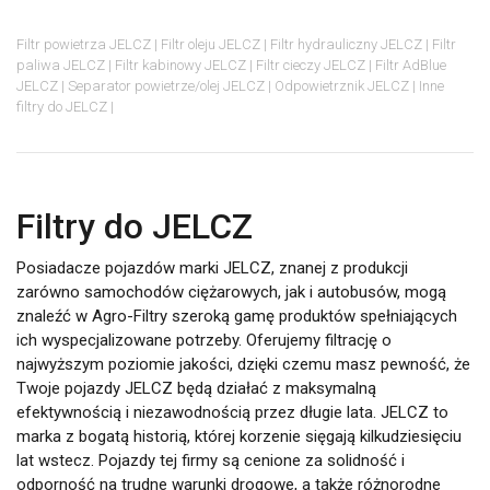
Filtr powietrza JELCZ
Filtr oleju JELCZ
Filtr hydrauliczny JELCZ
Filtr
paliwa JELCZ
Filtr kabinowy JELCZ
Filtr cieczy JELCZ
Filtr AdBlue
JELCZ
Separator powietrze/olej JELCZ
Odpowietrznik JELCZ
Inne
filtry do JELCZ
Filtry do JELCZ
Posiadacze pojazdów marki JELCZ, znanej z produkcji
zarówno samochodów ciężarowych, jak i autobusów, mogą
znaleźć w Agro-Filtry szeroką gamę produktów spełniających
ich wyspecjalizowane potrzeby. Oferujemy filtrację o
najwyższym poziomie jakości, dzięki czemu masz pewność, że
Twoje pojazdy JELCZ będą działać z maksymalną
efektywnością i niezawodnością przez długie lata. JELCZ to
marka z bogatą historią, której korzenie sięgają kilkudziesięciu
lat wstecz. Pojazdy tej firmy są cenione za solidność i
odporność na trudne warunki drogowe, a także różnorodne