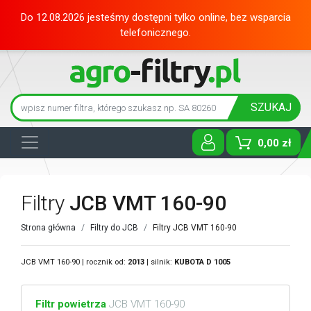
Do 12.08.2026 jesteśmy dostępni tylko online, bez wsparcia
telefonicznego.
SZUKAJ
0,00 zł
Toggle D
Filtry
JCB VMT 160-90
Strona główna
Filtry do JCB
Filtry JCB VMT 160-90
JCB VMT 160-90 | rocznik od:
2013
| silnik:
KUBOTA
D 1005
Filtr powietrza
JCB VMT 160-90