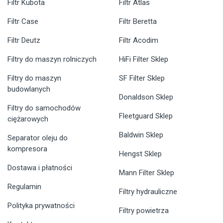
Filtr Kubota
Filtr Atlas
Filtr Case
Filtr Beretta
Filtr Deutz
Filtr Acodim
Filtry do maszyn rolniczych
HiFi Filter Sklep
Filtry do maszyn
SF Filter Sklep
budowlanych
Donaldson Sklep
Filtry do samochodów
Fleetguard Sklep
ciężarowych
Baldwin Sklep
Separator oleju do
kompresora
Hengst Sklep
Dostawa i płatności
Mann Filter Sklep
Regulamin
Filtry hydrauliczne
Polityka prywatności
Filtry powietrza