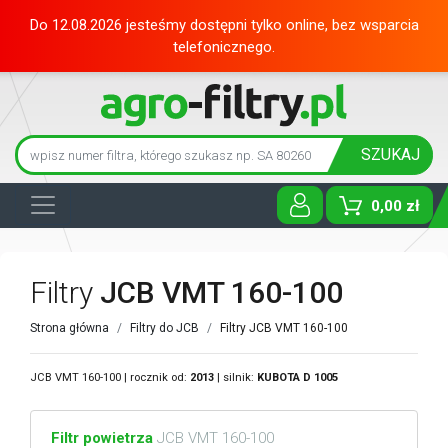
Do 12.08.2026 jesteśmy dostępni tylko online, bez wsparcia
telefonicznego.
SZUKAJ
0,00 zł
Toggle D
Filtry
JCB VMT 160-100
Strona główna
Filtry do JCB
Filtry JCB VMT 160-100
JCB VMT 160-100 | rocznik od:
2013
| silnik:
KUBOTA
D 1005
Filtr powietrza
JCB VMT 160-100