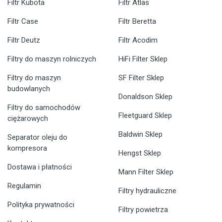
Filtr Kubota
Filtr Atlas
Filtr Case
Filtr Beretta
Filtr Deutz
Filtr Acodim
Filtry do maszyn rolniczych
HiFi Filter Sklep
Filtry do maszyn
SF Filter Sklep
budowlanych
Donaldson Sklep
Filtry do samochodów
Fleetguard Sklep
ciężarowych
Baldwin Sklep
Separator oleju do
kompresora
Hengst Sklep
Dostawa i płatności
Mann Filter Sklep
Regulamin
Filtry hydrauliczne
Polityka prywatności
Filtry powietrza