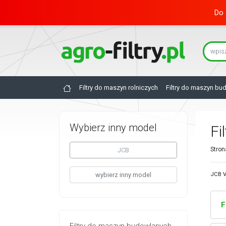
Do 
Filtry do maszyn rolniczych
Filtry do maszyn bu
Wybierz inny model
Fi
Stron
JCB
wybierz inny model
JCB V
F