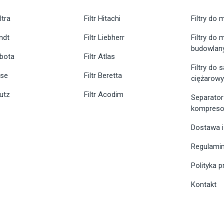
ltra
Filtr Hitachi
Filtry do 
endt
Filtr Liebherr
Filtry do
budowlan
ubota
Filtr Atlas
Filtry do
ase
Filtr Beretta
ciężarow
eutz
Filtr Acodim
Separator
kompreso
Dostawa i
Regulami
Polityka 
Kontakt