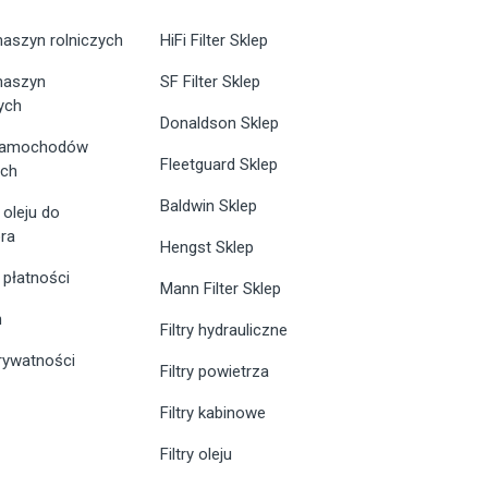
maszyn rolniczych
HiFi Filter Sklep
 maszyn
SF Filter Sklep
ych
Donaldson Sklep
 samochodów
Fleetguard Sklep
ych
Baldwin Sklep
 oleju do
ra
Hengst Sklep
 płatności
Mann Filter Sklep
n
Filtry hydrauliczne
prywatności
Filtry powietrza
Filtry kabinowe
Filtry oleju