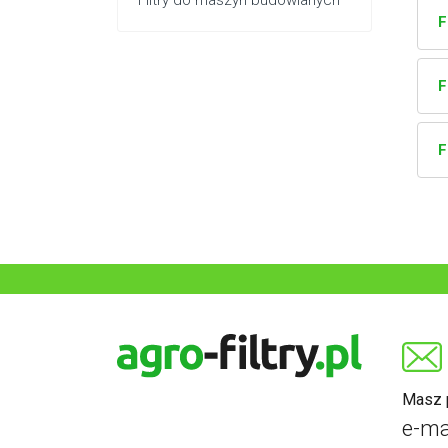
Filtry do maszyn budowlanych
F
F
F
Masz p
e-ma