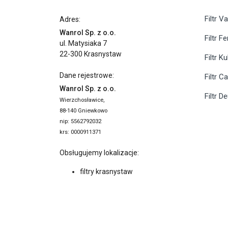
Filtr Va
Adres:
Wanrol Sp. z o.o.
Filtr F
ul. Matysiaka 7
22-300 Krasnystaw
Filtr K
Dane rejestrowe:
Filtr C
Wanrol Sp. z o.o.
Filtr D
Wierzchosławice,
88-140 Gniewkowo
nip: 5562792032
krs: 0000911371
Obsługujemy lokalizacje:
filtry krasnystaw