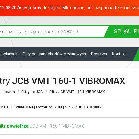
12.08.2026 jesteśmy dostępni tylko online, bez wsparcia telefoniczn
SZUKAJ
FI
dowlanych
Filtry do samochodów ciężarowych
Dostawa
Kontakt
ltry
JCB VMT 160-1 VIBROMAX
a główna
Filtry do JCB
Filtry JCB VMT 160-1 VIBROMAX
MT 160-1 VIBROMAX | rocznik od:
2014
| silnik:
KUBOTA
D 1005
iltr powietrza
JCB VMT 160-1 VIBROMAX