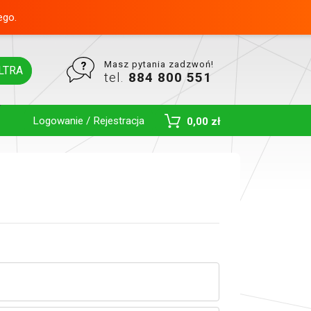
ego.
Masz pytania zadzwoń!
LTRA
tel.
884 800 551
Logowanie / Rejestracja
0,00 zł
Toggle Dropdown