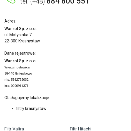
884 800 551
tel. (+48)
Adres:
Wanrol Sp. z o.o.
ul. Matysiaka 7
22-300 Krasnystaw
Dane rejestrowe:
Wanrol Sp. z o.o.
Wierzchosławice,
88-140 Gniewkowo
nip: 5562792032
krs: 0000911371
Obsługujemy lokalizacje:
filtry krasnystaw
Filtr Valtra
Filtr Hitachi