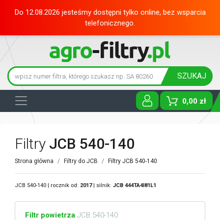
Do 12.08.2026 jesteśmy dostępni tylko online, bez wsparcia
telefonicznego.
SZUKAJ
0,00 zł
Toggle D
Filtry
JCB 540-140
Strona główna
Filtry do JCB
Filtry JCB 540-140
JCB 540-140 | rocznik od:
2017
| silnik:
JCB
444TA4I81L1
Filtr powietrza
JCB 540-140