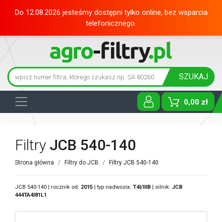
Do 12.08.2026 jesteśmy dostępni tylko online, bez wsparcia
telefonicznego.
SZUKAJ
0,00 zł
Toggle D
Filtry
JCB 540-140
Strona główna
Filtry do JCB
Filtry JCB 540-140
JCB 540-140 | rocznik od:
2015
| typ nadwozia:
T4I/IIIB
| silnik:
JCB
444TA4I81L1