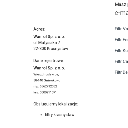
Masz p
e-ma
Filtr Va
Adres:
Wanrol Sp. z o.o.
Filtr F
ul. Matysiaka 7
22-300 Krasnystaw
Filtr K
Dane rejestrowe:
Filtr C
Wanrol Sp. z o.o.
Filtr D
Wierzchosławice,
88-140 Gniewkowo
nip: 5562792032
krs: 0000911371
Obsługujemy lokalizacje:
filtry krasnystaw