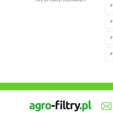
Filtry do maszyn budowlanych
F
F
F
F