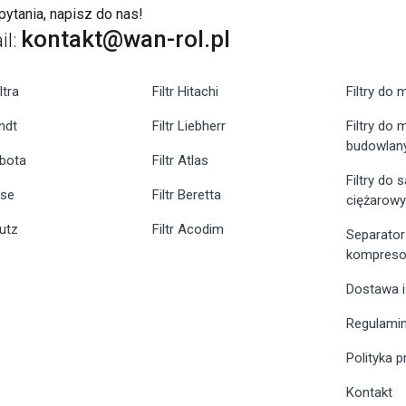
ytania, napisz do nas!
kontakt@wan-rol.pl
il:
ltra
Filtr Hitachi
Filtry do 
endt
Filtr Liebherr
Filtry do
budowlan
ubota
Filtr Atlas
Filtry do
ase
Filtr Beretta
ciężarow
eutz
Filtr Acodim
Separator
kompreso
Dostawa i
Regulami
Polityka 
Kontakt