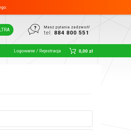
ego.
Masz pytania zadzwoń!
LTRA
tel.
884 800 551
Logowanie / Rejestracja
0,00 zł
Toggle Dropdown