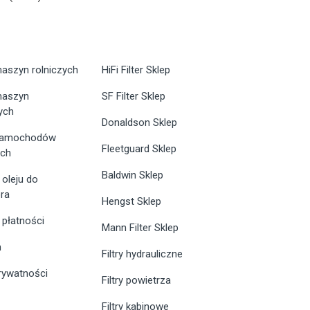
maszyn rolniczych
HiFi Filter Sklep
 maszyn
SF Filter Sklep
ych
Donaldson Sklep
 samochodów
Fleetguard Sklep
ych
Baldwin Sklep
 oleju do
ra
Hengst Sklep
 płatności
Mann Filter Sklep
n
Filtry hydrauliczne
prywatności
Filtry powietrza
Filtry kabinowe