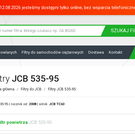
12.08.2026 jesteśmy dostępni tylko online, bez wsparcia telefoniczn
SZUKAJ
FI
dowlanych
Filtry do samochodów ciężarowych
Dostawa
Kontakt
ltry
JCB 535-95
a główna
Filtry do JCB
Filtry JCB 535-95
35-95 | rocznik od:
2008
| silnik:
JCB
TC63
iltr powietrza
JCB 535-95