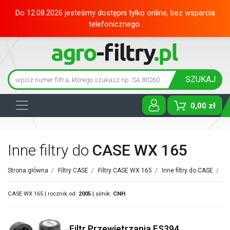
Do 12.08.2026 jesteśmy dostępni tylko online, bez wsparcia
telefonicznego.
SZUKAJ
0,00 zł
Toggle D
Inne filtry do
CASE WX 165
Strona główna
/
Filtry CASE
/
Filtry CASE WX 165
/
Inne filtry do CASE
/
CASE WX 165 | rocznik od:
2005
| silnik:
CNH
Filtr Przewietrzania FS394