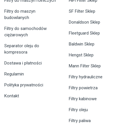
Filtry do maszyn rolniczych
HiFi Filter Sklep
Filtry do maszyn
SF Filter Sklep
budowlanych
Donaldson Sklep
Filtry do samochodów
Fleetguard Sklep
ciężarowych
Baldwin Sklep
Separator oleju do
kompresora
Hengst Sklep
Dostawa i płatności
Mann Filter Sklep
Regulamin
Filtry hydrauliczne
Polityka prywatności
Filtry powietrza
Kontakt
Filtry kabinowe
Filtry oleju
Filtry paliwa