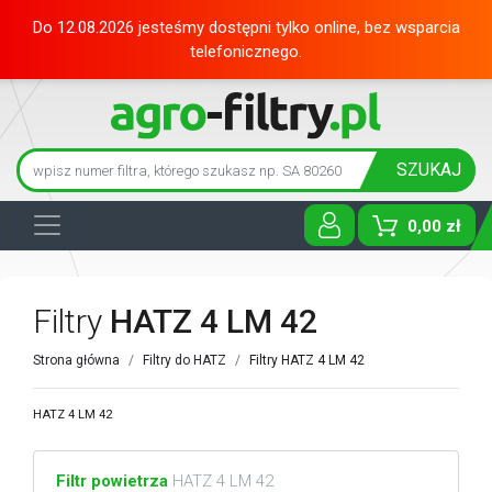
Do 12.08.2026 jesteśmy dostępni tylko online, bez wsparcia
telefonicznego.
SZUKAJ
0,00 zł
Toggle D
Filtry
HATZ 4 LM 42
Strona główna
Filtry do HATZ
Filtry HATZ 4 LM 42
HATZ 4 LM 42
Filtr powietrza
HATZ 4 LM 42