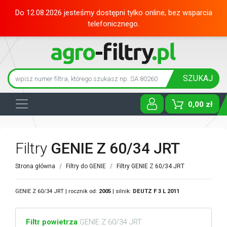
Do 12.08.2026 jesteśmy dostępni tylko online, bez wsparcia
telefonicznego.
SZUKAJ
0,00 zł
Toggle D
Filtry
GENIE Z 60/34 JRT
Strona główna
Filtry do GENIE
Filtry GENIE Z 60/34 JRT
GENIE Z 60/34 JRT | rocznik od:
2005
| silnik:
DEUTZ
F 3 L 2011
Filtr powietrza
GENIE Z 60/34 JRT