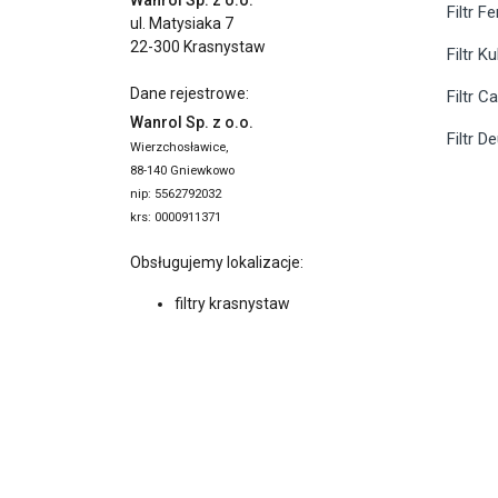
Wanrol Sp. z o.o.
Filtr F
ul. Matysiaka 7
22-300 Krasnystaw
Filtr K
Dane rejestrowe:
Filtr C
Wanrol Sp. z o.o.
Filtr D
Wierzchosławice,
88-140 Gniewkowo
nip: 5562792032
krs: 0000911371
Obsługujemy lokalizacje:
filtry krasnystaw