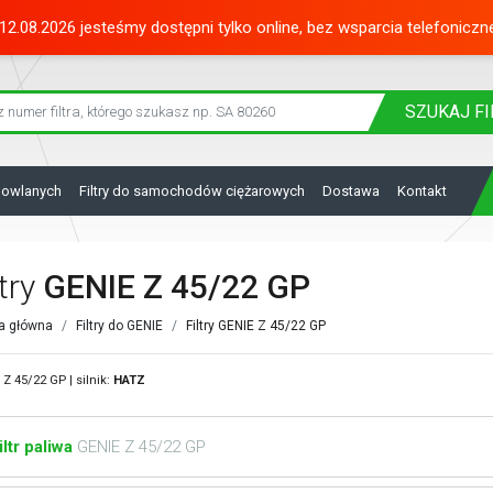
12.08.2026 jesteśmy dostępni tylko online, bez wsparcia telefoniczn
SZUKAJ
FI
dowlanych
Filtry do samochodów ciężarowych
Dostawa
Kontakt
ltry
GENIE Z 45/22 GP
a główna
Filtry do GENIE
Filtry GENIE Z 45/22 GP
Z 45/22 GP | silnik:
HATZ
iltr paliwa
GENIE Z 45/22 GP