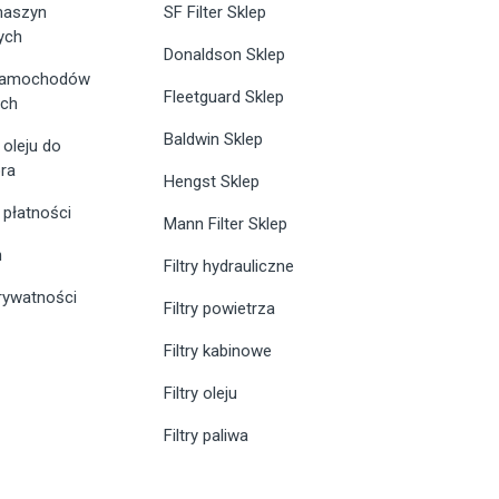
 maszyn
SF Filter Sklep
ych
Donaldson Sklep
 samochodów
Fleetguard Sklep
ych
Baldwin Sklep
 oleju do
ra
Hengst Sklep
 płatności
Mann Filter Sklep
n
Filtry hydrauliczne
prywatności
Filtry powietrza
Filtry kabinowe
Filtry oleju
Filtry paliwa