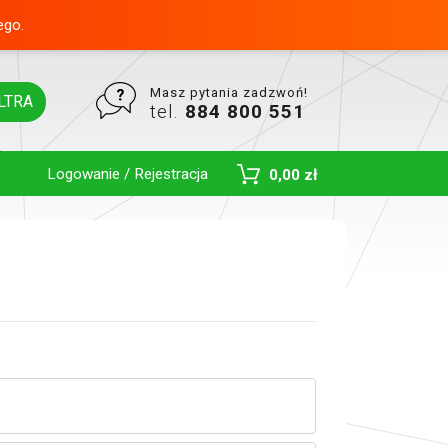
ego.
Masz pytania zadzwoń!
LTRA
tel.
884 800 551
Logowanie / Rejestracja
0,00 zł
Toggle Dropdown