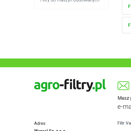
Filtry do maszyn budowlanych
F
F
Masz p
e-ma
Filtr Va
Adres: