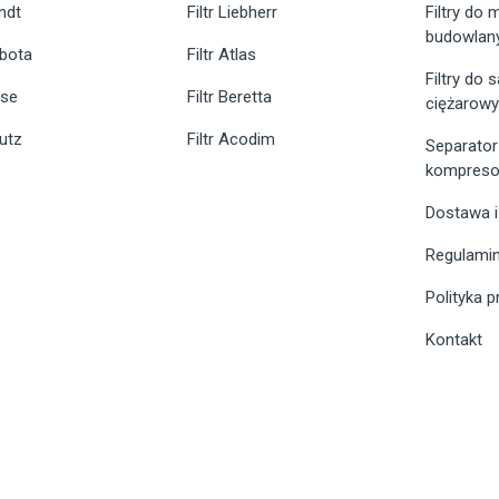
endt
Filtr Liebherr
Filtry do
budowlan
ubota
Filtr Atlas
Filtry do
ase
Filtr Beretta
ciężarow
eutz
Filtr Acodim
Separator
kompreso
Dostawa i
Regulami
Polityka 
Kontakt