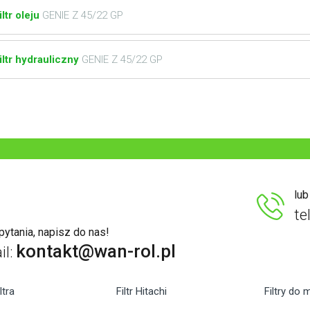
iltr oleju
GENIE Z 45/22 GP
iltr hydrauliczny
GENIE Z 45/22 GP
lu
te
ytania, napisz do nas!
kontakt@wan-rol.pl
il:
ltra
Filtr Hitachi
Filtry do 