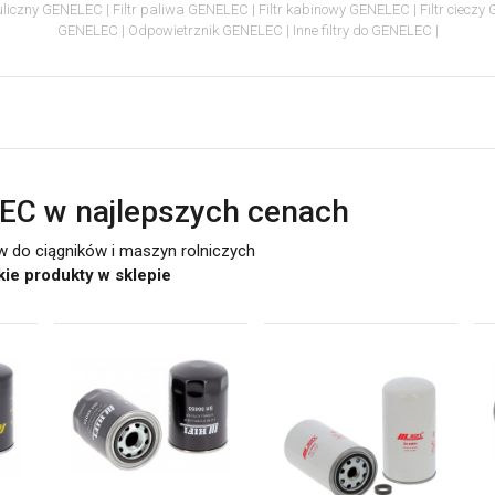
auliczny GENELEC
Filtr paliwa GENELEC
Filtr kabinowy GENELEC
Filtr ciecz
GENELEC
Odpowietrznik GENELEC
Inne filtry do GENELEC
LEC w najlepszych cenach
ów do ciągników i maszyn rolniczych
tkie produkty w sklepie