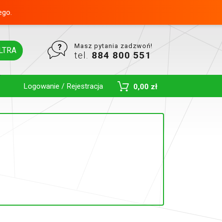
ego.
Masz pytania zadzwoń!
LTRA
tel.
884 800 551
Logowanie / Rejestracja
0,00 zł
Toggle Dropdown