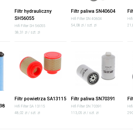
Filtr hydrauliczny
Filtr paliwa SN40604
Fi
SH56055
Hifi Filter SN 40604
Hif
54,08 zł / szt. zł
21,
Hifi Filter SH 56055
38,31 zł / szt. zł
Filtr powietrza SA13115
Filtr paliwa SN70391
Fi
98
Hifi Filter SA 13115
Hifi Filter SN 70391
Hif
48,02 zł / szt. zł
113,05 zł / szt. zł
290