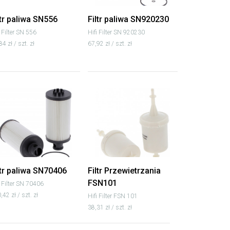
ltr paliwa SN556
Filtr paliwa SN920230
i Filter SN 556
Hifi Filter SN 920230
84 zł / szt. zł
67,92 zł / szt. zł
ltr paliwa SN70406
Filtr Przewietrzania
FSN101
i Filter SN 70406
,42 zł / szt. zł
Hifi Filter FSN 101
38,31 zł / szt. zł