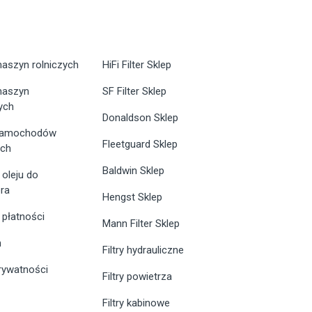
maszyn rolniczych
HiFi Filter Sklep
 maszyn
SF Filter Sklep
ych
Donaldson Sklep
 samochodów
Fleetguard Sklep
ych
Baldwin Sklep
 oleju do
ra
Hengst Sklep
 płatności
Mann Filter Sklep
n
Filtry hydrauliczne
prywatności
Filtry powietrza
Filtry kabinowe