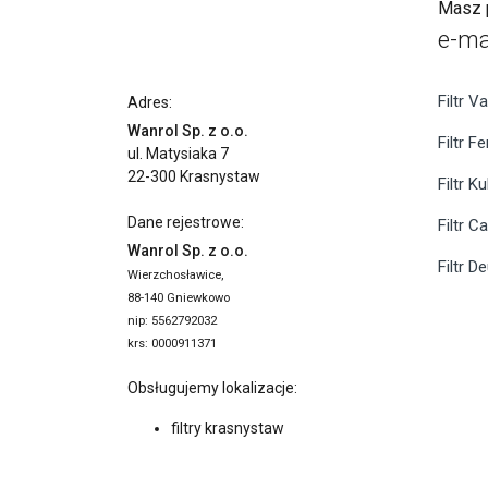
Masz p
e-ma
Filtr Va
Adres:
Wanrol Sp. z o.o.
Filtr F
ul. Matysiaka 7
22-300 Krasnystaw
Filtr K
Dane rejestrowe:
Filtr C
Wanrol Sp. z o.o.
Filtr D
Wierzchosławice,
88-140 Gniewkowo
nip: 5562792032
krs: 0000911371
Obsługujemy lokalizacje:
filtry krasnystaw