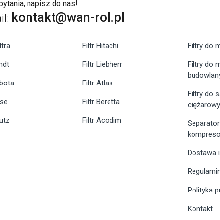
ytania, napisz do nas!
kontakt@wan-rol.pl
il:
ltra
Filtr Hitachi
Filtry do 
endt
Filtr Liebherr
Filtry do
budowlan
ubota
Filtr Atlas
Filtry do
ase
Filtr Beretta
ciężarow
eutz
Filtr Acodim
Separator
kompreso
Dostawa i
Regulami
Polityka 
Kontakt