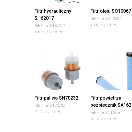
Filtr hydrauliczny
Filtr oleju SO10067
SH62017
Hifi Filter SO 10067
40,17 zł / szt. zł
Hifi Filter SH 62017
109,58 zł / szt. zł
Filtr paliwa SN70232
Filtr powietrza -
bezpiecznik SA162
Hifi Filter SN 70232
29,77 zł / szt. zł
Hifi Filter SA 16298
38,35 zł / szt. zł