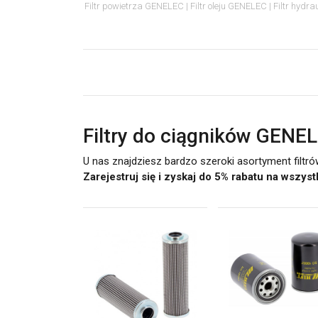
Filtr powietrza GENELEC
Filtr oleju GENELEC
Filtr hydr
Filtry do ciągników GENE
U nas znajdziesz bardzo szeroki asortyment filtr
Zarejestruj się i zyskaj do 5% rabatu na wszys