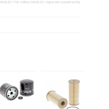
y GENELEC
Filtr AdBlue GENELEC
Separator powietrze/olej