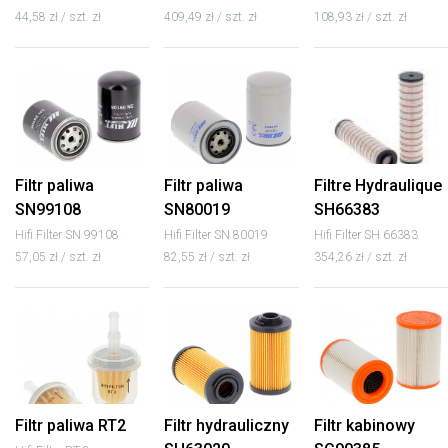
44,58 zł / szt. zł
409,49 zł / szt. zł
108,93 zł / szt. zł
Filtr paliwa
Filtr paliwa
Filtre Hydraulique
SN99108
SN80019
SH66383
Hifi Filter SN 99108
Hifi Filter SN 80019
Hifi Filter SH 66383
57,05 zł / szt. zł
82,55 zł / szt. zł
354,26 zł / szt. zł
Filtr paliwa RT2
Filtr hydrauliczny
Filtr kabinowy