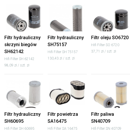
Filtr hydrauliczny
Filtr hydrauliczny
Filtr oleju SO6720
skrzyni biegów
SH75157
Hifi Filter SO 6720
SH62142
37,71 zł / szt. zł
Hifi Filter SH 75157
130,43 zł / szt. zł
Hifi Filter SH 62142
98,09 zł / szt. zł
Filtr hydrauliczny
Filtr powietrza
Filtr paliwa
SH60695
SA16475
SN40709
Hifi Filter SH 60695
Hifi Filter SA 16475
Hifi Filter SN 40709