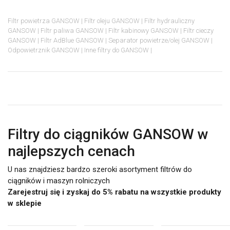
Filtr powietrza GANSOW
Filtr oleju GANSOW
Filtr hydrauliczny
GANSOW
Filtr paliwa GANSOW
Filtr kabinowy GANSOW
Filtr cieczy
GANSOW
Filtr AdBlue GANSOW
Separator powietrze/olej GANSOW
Odpowietrznik GANSOW
Inne filtry do GANSOW
Filtry do ciągników GANSOW w
najlepszych cenach
U nas znajdziesz bardzo szeroki asortyment filtrów do
ciągników i maszyn rolniczych
Zarejestruj się i zyskaj do 5% rabatu na wszystkie produkty
w sklepie