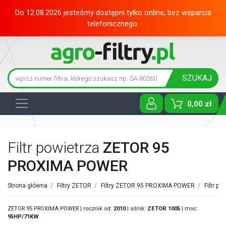
Do 12.08.2026 jesteśmy dostępni tylko online, bez wsparcia
telefonicznego.
SZUKAJ
0,00 zł
Toggle D
Filtr powietrza
ZETOR 95
PROXIMA POWER
Strona główna
/
Filtry ZETOR
/
Filtry ZETOR 95 PROXIMA POWER
/
Filtr p
ZETOR 95 PROXIMA POWER | rocznik od:
2010
| silnik:
ZETOR
1005
| moc:
95HP/71KW