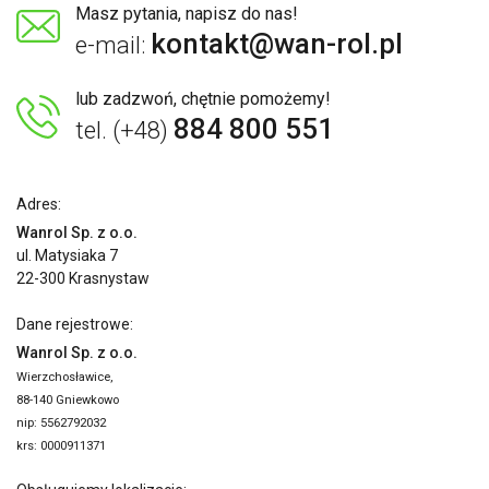
Masz pytania, napisz do nas!
kontakt@wan-rol.pl
e-mail:
lub zadzwoń, chętnie pomożemy!
884 800 551
tel. (+48)
Adres:
Wanrol Sp. z o.o.
ul. Matysiaka 7
22-300 Krasnystaw
Dane rejestrowe:
Wanrol Sp. z o.o.
Wierzchosławice,
88-140 Gniewkowo
nip: 5562792032
krs: 0000911371