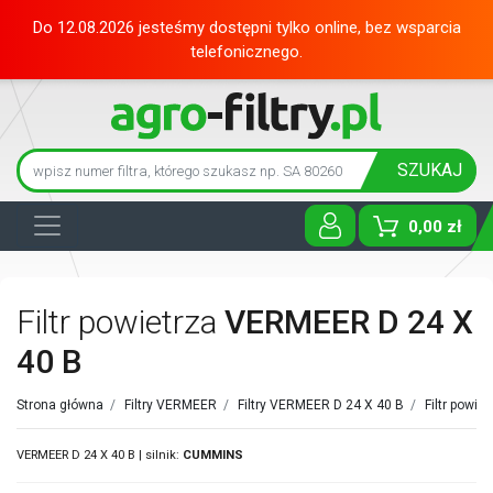
Do 12.08.2026 jesteśmy dostępni tylko online, bez wsparcia
telefonicznego.
SZUKAJ
0,00 zł
Toggle D
Filtr powietrza
VERMEER D 24 X
40 B
Strona główna
/
Filtry VERMEER
/
Filtry VERMEER D 24 X 40 B
/
Filtr powi
VERMEER D 24 X 40 B | silnik:
CUMMINS