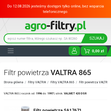
Do 12.08.2026 jesteśmy dostępni tylko online, bez wsparcia
telefonicznego.
SZUKAJ
0,00 zł
Toggle D
Filtr powietrza
VALTRA 865
Strona główna
/
Filtry VALTRA
/
Filtry VALTRA 865
/
Filtr powietrza VALTRA
VALTRA 865 | rocznik od:
1996
do:
1997
| silnik:
VALMET
420 DSR
Filtr powietrza SA17671