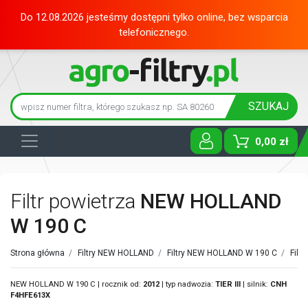
Do 12.08.2026 jesteśmy dostępni tylko online, bez wsparcia
telefonicznego.
SZUKAJ
0,00 zł
Toggle D
Filtr powietrza
NEW HOLLAND
W 190 C
Strona główna
/
Filtry NEW HOLLAND
/
Filtry NEW HOLLAND W 190 C
/
Filt
NEW HOLLAND W 190 C | rocznik od:
2012
| typ nadwozia:
TIER III
| silnik:
CNH
F4HFE613X